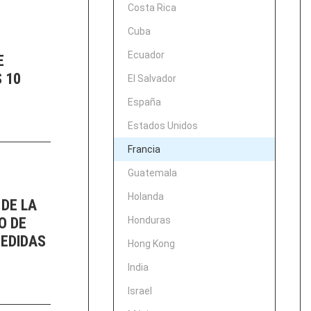
Costa Rica
Cuba
Ecuador
E
 10
El Salvador
España
Estados Unidos
Francia
Guatemala
Holanda
 DE LA
O DE
Honduras
MEDIDAS
Hong Kong
India
Israel