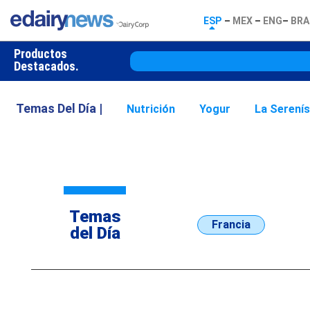
ESP
–
MEX
–
ENG
–
BRA
Productos
Destacados.
Temas Del Día |
Nutrición
Yogur
La Serení
Temas
Francia
del Día