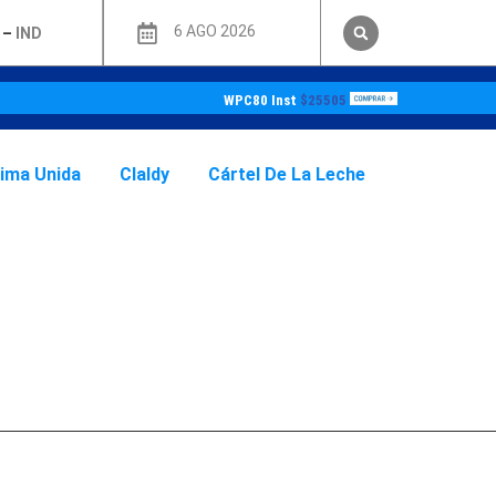
6 AGO 2026
–
IND
WPC80 Inst
$25505
sima Unida
Claldy
Cártel De La Leche