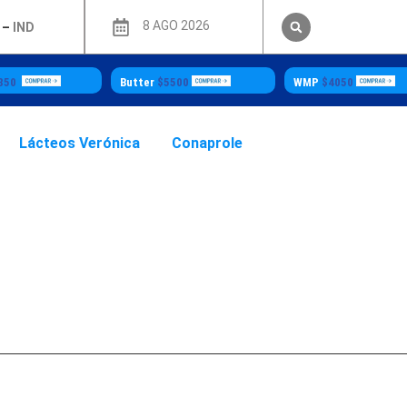
8 AGO 2026
–
IND
5500
WMP
$4050
AMF
$5640
Lácteos Verónica
Conaprole