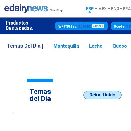
ESP
–
MEX
–
ENG
–
BRA
Productos
WPC80 Inst
$25505
Gouda
$4850
Butter
$
Destacados.
Temas Del Día |
Mantequilla
Leche
Queso
Temas
Reino Unido
del Día