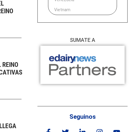
EL
Vietnam
REINO
SUMATE A
 REINO
ICATIVAS
Seguinos
 LLEGA