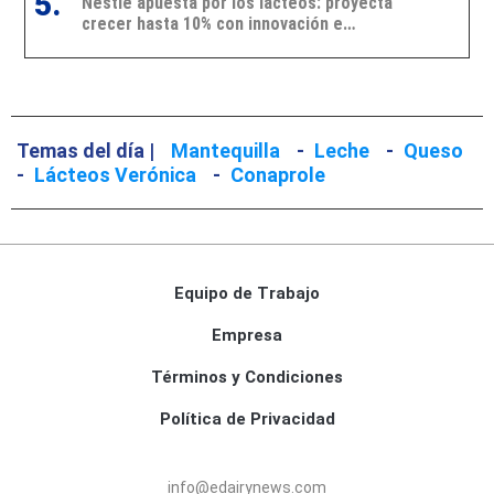
5.
Nestlé apuesta por los lácteos: proyecta
crecer hasta 10% con innovación e
inversiones
Temas del día |
Mantequilla
-
Leche
-
Queso
-
Lácteos Verónica
-
Conaprole
Equipo de Trabajo
Empresa
Términos y Condiciones
Política de Privacidad
info@edairynews.com