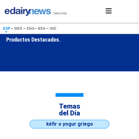
ESP
–
MEX
–
ENG
–
BRA
–
IND
Productos Destacados.
Temas
del Día
kéfir o yogur griego