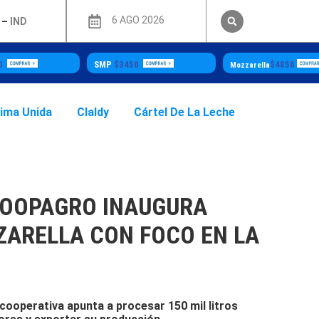
6 AGO 2026
–
IND
MP
$3450
$4850
WPC80 Inst
$
Mozzarella
sima Unida
Claldy
Cártel De La Leche
OOPAGRO INAUGURA
ZARELLA CON FOCO EN LA
 cooperativa apunta a procesar 150 mil litros