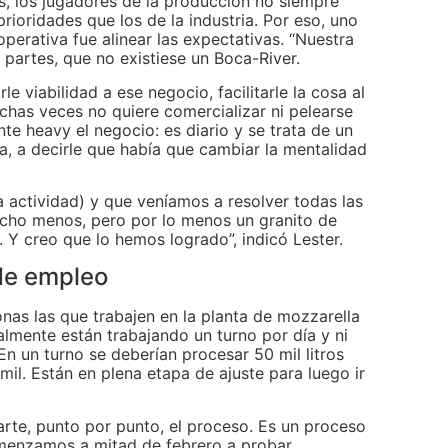
, los jugadores de la producción no siempre
prioridades que los de la industria. Por eso, uno
perativa fue alinear las expectativas. “Nuestra
 partes, que no existiese un Boca-River.
le viabilidad a ese negocio, facilitarle la cosa al
chas veces no quiere comercializar ni pelearse
te heavy el negocio: es diario y se trata de un
ia, a decirle que había que cambiar la mentalidad
a actividad) y que veníamos a resolver todas las
mucho menos, pero por lo menos un granito de
 Y creo que lo hemos logrado”, indicó Lester.
 de empleo
nas las que trabajen en la planta de mozzarella
almente están trabajando un turno por día y ni
En un turno se deberían procesar 50 mil litros
mil. Están en plena etapa de ajuste para luego ir
rte, punto por punto, el proceso. Es un proceso
menzamos a mitad de febrero a probar.