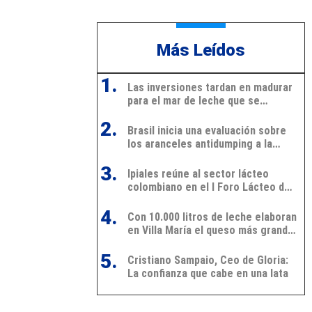
Más Leídos
1.
Las inversiones tardan en madurar
para el mar de leche que se
avecina
2.
Brasil inicia una evaluación sobre
los aranceles antidumping a la
leche en polvo de Argentina y
3.
Uruguay
Ipiales reúne al sector lácteo
colombiano en el I Foro Lácteo del
Suroccidente
4.
Con 10.000 litros de leche elaboran
en Villa María el queso más grande
de Latinoamérica
5.
Cristiano Sampaio, Ceo de Gloria:
La confianza que cabe en una lata