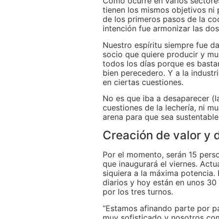
Como ocurre en varios sectores
tienen los mismos objetivos ni 
de los primeros pasos de la coo
intención fue armonizar las dos
Nuestro espíritu siempre fue dar
socio que quiere producir y mu
todos los días porque es bastan
bien perecedero. Y a la industr
en ciertas cuestiones.
No es que iba a desaparecer (l
cuestiones de la lechería, ni 
arena para que sea sustentable.
Creación de valor y
Por el momento, serán 15 perso
que inaugurará el viernes. Actu
siquiera a la máxima potencia. 
diarios y hoy están en unos 30 
por los tres turnos.
“Estamos afinando parte por pa
muy sofisticado y nosotros co