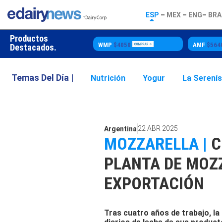
ESP
–
MEX
–
ENG
–
BRA
Productos
WMP
$4050
AMF
$5640
S
Destacados.
Temas Del Día |
Nutrición
Yogur
La Serení
22 ABR 2025
Argentina
MOZZARELLA |
C
PLANTA DE MOZ
EXPORTACIÓN
Tras cuatro años de trabajo, la