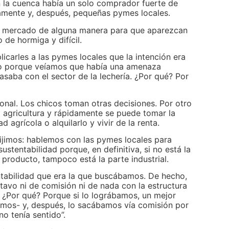
 la cuenca había un solo comprador fuerte de
lamente y, después, pequeñas pymes locales.
l mercado de alguna manera para que aparezcan
 de hormiga y difícil.
icarles a las pymes locales que la intención era
cio porque veíamos que había una amenaza
asaba con el sector de la lechería. ¿Por qué? Por
onal. Los chicos toman otras decisiones. Por otro
 agricultura y rápidamente se puede tomar la
d agrícola o alquilarlo y vivir de la renta.
jimos: hablemos con las pymes locales para
ustentabilidad porque, en definitiva, si no está la
l producto, tampoco está la parte industrial.
ntabilidad que era la que buscábamos. De hecho,
tavo ni de comisión ni de nada con la estructura
 ¿Por qué? Porque si lo lográbamos, un mejor
amos- y, después, lo sacábamos vía comisión por
no tenía sentido”.