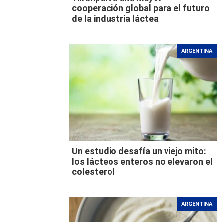
cooperación global para el futuro
de la industria láctea
ARGENTINA
Un estudio desafía un viejo mito:
los lácteos enteros no elevaron el
colesterol
ARGENTINA