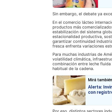
Sin embargo, el debate ya exc
En el comercio lácteo internaci
productos más comercializados 
estabilización del sistema globa
estacionalidad productiva, sost
garantizar continuidad industr
fresca enfrenta variaciones est
Para muchas industrias de Amér
volatilidad climática, infraestr
combinación entre leche fluida
habitual de la cadena.
Mirá también
Alerta: In
con regist
Por eso, distintos sectores ind