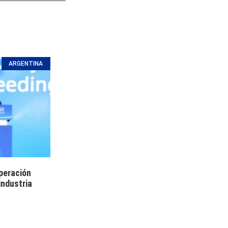
ARGENTINA
peración
industria