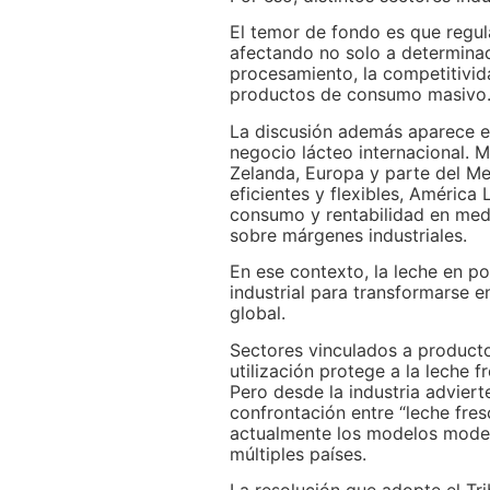
El temor de fondo es que regul
afectando no solo a determina
procesamiento, la competitivida
productos de consumo masivo
La discusión además aparece e
negocio lácteo internacional.
Zelanda, Europa y parte del 
eficientes y flexibles, América
consumo y rentabilidad en medi
sobre márgenes industriales.
En ese contexto, la leche en p
industrial para transformarse e
global.
Sectores vinculados a producto
utilización protege a la leche f
Pero desde la industria advier
confrontación entre “leche fres
actualmente los modelos moder
múltiples países.
La resolución que adopte el Tr