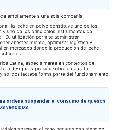
ede ampliamente a una sola compañía.
onal, la leche en polvo constituye uno de los
y uno de los principales instrumentos de
l. Su utilización permite administrar
ener abastecimiento, optimizar logística y
ial en mercados donde la producción de leche
ructurales.
ica Latina, especialmente en contextos de
uctura desigual y presión sobre costos, la
 y sólidos lácteos forma parte del funcionamiento
:
vima ordena suspender el consumo de quesos
ros vencidos
ustriales observan el caso peruano con atención.