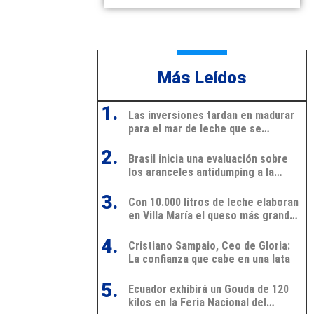
Más Leídos
1.
Las inversiones tardan en madurar
para el mar de leche que se
avecina
2.
Brasil inicia una evaluación sobre
los aranceles antidumping a la
leche en polvo de Argentina y
3.
Uruguay
Con 10.000 litros de leche elaboran
en Villa María el queso más grande
de Latinoamérica
4.
Cristiano Sampaio, Ceo de Gloria:
La confianza que cabe en una lata
5.
Ecuador exhibirá un Gouda de 120
kilos en la Feria Nacional del