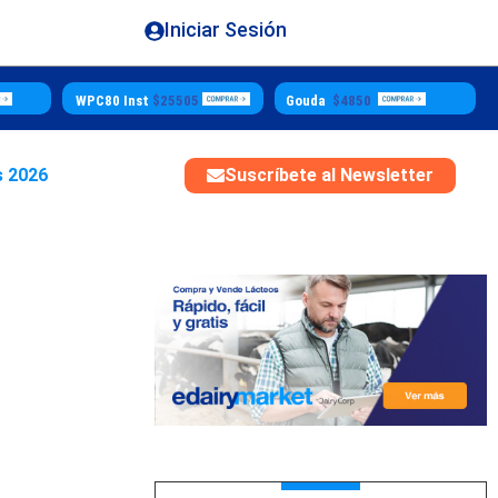
Iniciar Sesión
WPC80 Inst
$25505
Gouda
$4850
Bu
s 2026
Suscríbete al Newsletter