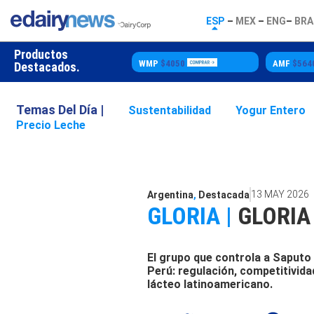
ESP
–
MEX
–
ENG
–
BRA
Productos
utter
$5500
WMP
$4050
AMF
$5640
Destacados.
Temas Del Día |
Sustentabilidad
Yogur Entero
Precio Leche
13 MAY 2026
Argentina
,
Destacada
GLORIA |
GLORIA
El grupo que controla a Saputo
Perú: regulación, competitivida
lácteo latinoamericano.