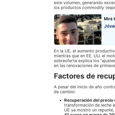
este volumen, generando excede
los productos
commodity
(espe
Mirá 
Jóven
En la UE, el aumento productiv
mientras que en EE. UU. el moto
sobreoferta explica los “ajuste
en las renovaciones de primav
Factores de recu
A pesar del inicio de año contr
de cambio:
Recuperación del precio 
transformación de leche e
UE ya mostró un repunte,
41 euros en marzo de 2