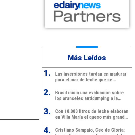
Más Leídos
1.
Las inversiones tardan en madurar
para el mar de leche que se
avecina
2.
Brasil inicia una evaluación sobre
los aranceles antidumping a la
leche en polvo de Argentina y
3.
Uruguay
Con 10.000 litros de leche elaboran
en Villa María el queso más grande
de Latinoamérica
4.
Cristiano Sampaio, Ceo de Gloria: