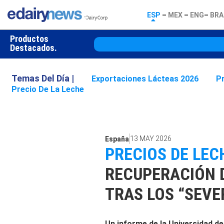
ESP
–
MEX
–
ENG
–
BRA
Productos
Destacados.
Temas Del Día |
Exportaciones Lácteas 2026
P
Precio De La Leche
13 MAY 2026
España
PRECIOS DE LECH
RECUPERACIÓN 
TRAS LOS “SEVE
Un informe de la Universidad d