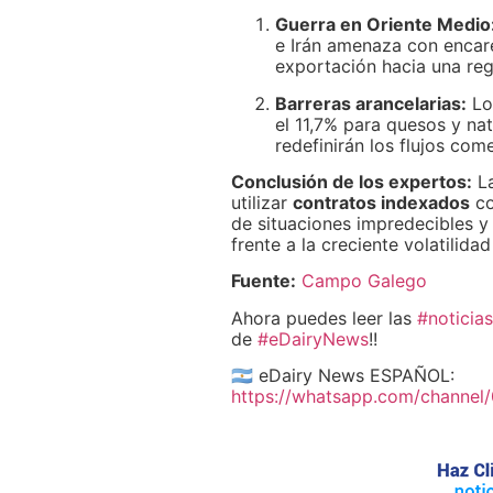
Guerra en Oriente Medio
e Irán amenaza con encarec
exportación hacia una reg
Barreras arancelarias:
Lo
el 11,7% para quesos y na
redefinirán los flujos come
Conclusión de los expertos:
La
utilizar
contratos indexados
co
de situaciones impredecibles y 
frente a la creciente volatilidad
Fuente:
Campo Galego
Ahora puedes leer las
#noticias
de
#eDairyNews
!!
🇦🇷 eDairy News ESPAÑOL:
https://whatsapp.com/channe