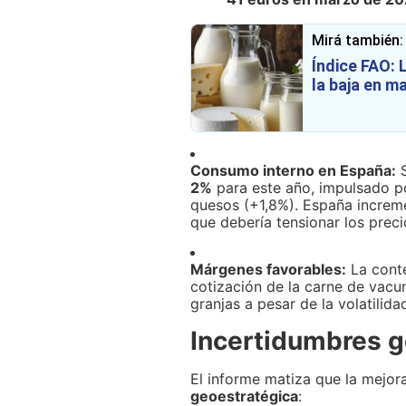
Mirá también:
Índice FAO: 
la baja en m
Consumo interno en España:
S
2%
para este año, impulsado p
quesos (+1,8%). España increme
que debería tensionar los precio
Márgenes favorables:
La conte
cotización de la carne de vacun
granjas a pesar de la volatilida
Incertidumbres g
El informe matiza que la mejor
geoestratégica
: