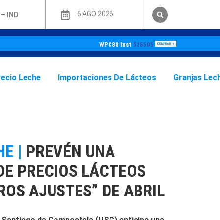
6 AGO 2026
–
IND
WPC80 Inst
$25505
recio Leche
Importaciones De Lácteos
Granjas Lec
E |
PREVÉN UNA
DE PRECIOS LÁCTEOS
ROS AJUSTES” DE ABRIL
e Santiago de Compostela (USC) anticipa una