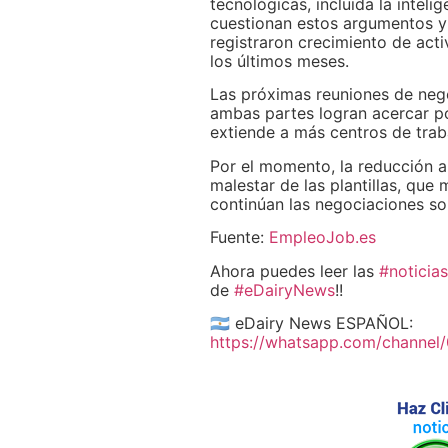
tecnológicas, incluida la intelig
cuestionan estos argumentos y 
registraron crecimiento de act
los últimos meses.
Las próximas reuniones de nego
ambas partes logran acercar pos
extiende a más centros de trab
Por el momento, la reducción a
malestar de las plantillas, que
continúan las negociaciones sob
Fuente:
EmpleoJob.es
Ahora puedes leer las
#noticias
de
#eDairyNews
!!
🇦🇷 eDairy News ESPAÑOL:
https://whatsapp.com/channe