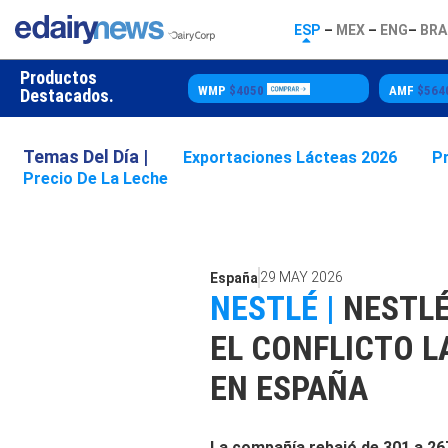
ESP
–
MEX
–
ENG
–
BRA
Productos
Butter
$5500
WMP
$4050
AMF
$56
Destacados.
Temas Del Día |
Exportaciones Lácteas 2026
P
Precio De La Leche
29 MAY 2026
España
NESTLÉ |
NESTLÉ
EL CONFLICTO L
EN ESPAÑA
La compañía rebajó de 301 a 26