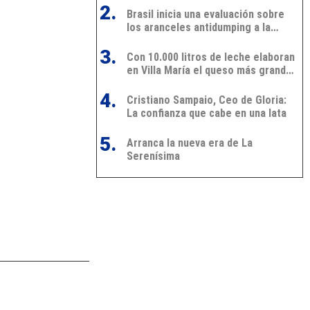
2.
Brasil inicia una evaluación sobre
los aranceles antidumping a la
leche en polvo de Argentina y
3.
Uruguay
Con 10.000 litros de leche elaboran
en Villa María el queso más grande
de Latinoamérica
4.
Cristiano Sampaio, Ceo de Gloria:
La confianza que cabe en una lata
5.
Arranca la nueva era de La
Serenísima