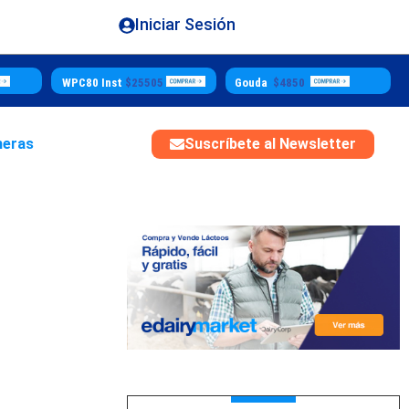
Iniciar Sesión
WPC80 Inst
$25505
Gouda
$4850
heras
Suscríbete al Newsletter