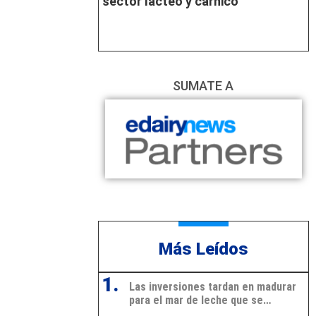
sector lácteo y cárnico
SUMATE A
Más Leídos
1.
Las inversiones tardan en madurar
para el mar de leche que se
avecina