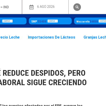
6 AGO 2026
–
IND
40
SMP
$3450
$4850
Mozzarella
recio Leche
Importaciones De Lácteos
Granjas Lec
 REDUCE DESPIDOS, PERO
ABORAL SIGUE CRECIENDO
7 los puestos afectados por el ERE, aunque los