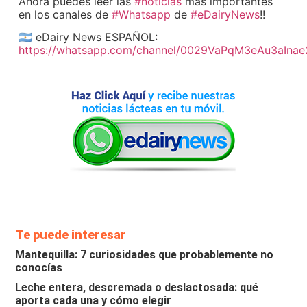
Ahora puedes leer las
#noticias
más importantes
en los canales de
#Whatsapp
de
#eDairyNews
!!
🇦🇷 eDairy News ESPAÑOL:
https://whatsapp.com/channel/0029VaPqM3eAu3aIna
Te puede interesar
Mantequilla: 7 curiosidades que probablemente no
conocías
Leche entera, descremada o deslactosada: qué
aporta cada una y cómo elegir