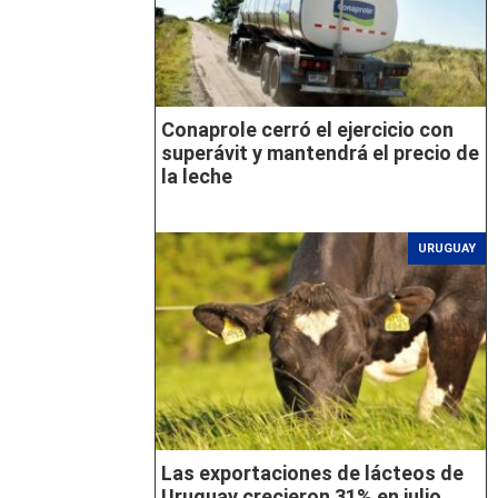
Conaprole cerró el ejercicio con
superávit y mantendrá el precio de
la leche
URUGUAY
Las exportaciones de lácteos de
Uruguay crecieron 31% en julio