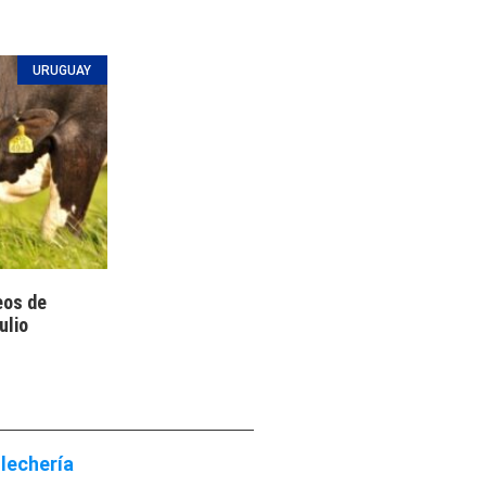
URUGUAY
eos de
ulio
lechería