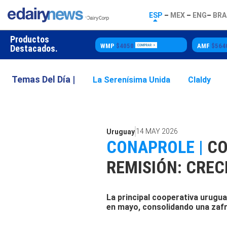
ESP
–
MEX
–
ENG
–
BRA
Productos
00
WMP
$4050
AMF
$5640
Destacados.
Temas Del Día |
La Serenísima Unida
Claldy
14 MAY 2026
Uruguay
CONAPROLE |
CO
REMISIÓN: CREC
La principal cooperativa urugua
en mayo, consolidando una zafr