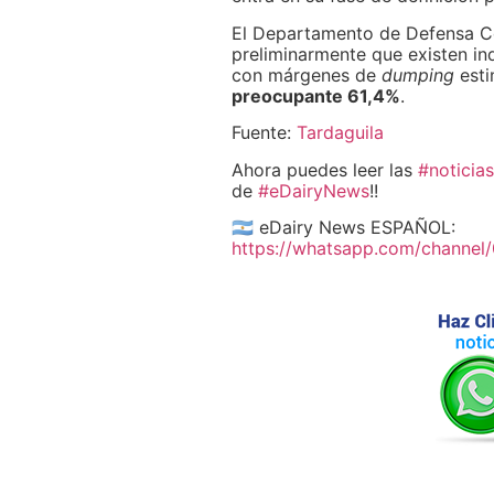
El Departamento de Defensa Co
preliminarmente que existen in
con márgenes de
dumping
esti
preocupante 61,4%
.
Fuente:
Tardaguila
Ahora puedes leer las
#noticias
de
#eDairyNews
!!
🇦🇷 eDairy News ESPAÑOL:
https://whatsapp.com/channe