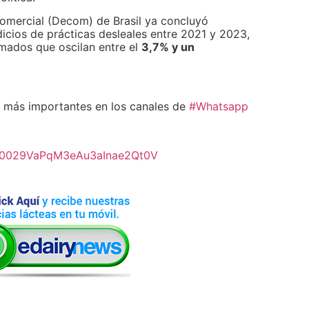
mercial (Decom) de Brasil ya concluyó
dicios de prácticas desleales entre 2021 y 2023,
mados que oscilan entre el
3,7% y un
más importantes en los canales de
#Whatsapp
l/0029VaPqM3eAu3aInae2Qt0V