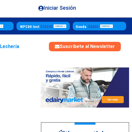
Iniciar Sesión
WPC80 Inst
$25505
Gouda
$4850
Butter
$55
 Lechería
Suscríbete al Newsletter