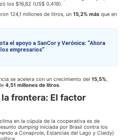
nzó los
$16,82 (US$
0,418).
ron 124,1 millones de litros, un
15,2% más
que en
:
ota el apoyo a SanCor y Verónica: “Ahora
los empresarios”
cia se acelera con un crecimiento del
15,5%
,
 de
4,51 millones de litros
.
a frontera: El factor
clima en la cúpula de la cooperativa es de
presunto
dumping
iniciada por Brasil contra los
yendo a Conaprole, Estancias del Lago y Claldy)
olítica.