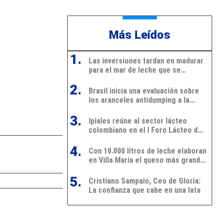
Más Leídos
1.
Las inversiones tardan en madurar
para el mar de leche que se
avecina
2.
Brasil inicia una evaluación sobre
los aranceles antidumping a la
leche en polvo de Argentina y
3.
Uruguay
Ipiales reúne al sector lácteo
colombiano en el I Foro Lácteo del
Suroccidente
4.
Con 10.000 litros de leche elaboran
en Villa María el queso más grande
de Latinoamérica
5.
Cristiano Sampaio, Ceo de Gloria:
La confianza que cabe en una lata