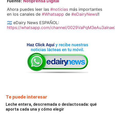
Fuente:
Notiprensa Digital
Ahora puedes leer las
#noticias
más importantes
en los canales de
#Whatsapp
de
#eDairyNews
!!
🇦🇷 eDairy News ESPAÑOL:
https://whatsapp.com/channel/0029VaPqM3eAu3aIna
Te puede interesar
Leche entera, descremada o deslactosada: qué
aporta cada una y cómo elegir